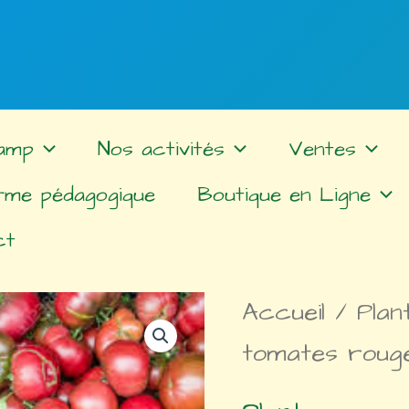
amp
Nos activités
Ventes
rme pédagogique
Boutique en Ligne
ct
Accueil
/
Plan
tomates roug