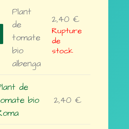
Plant
2,40
€
de
Rupture
tomate
de
bio
stock
albenga
Plant de
tomate bio
2,40
€
Roma