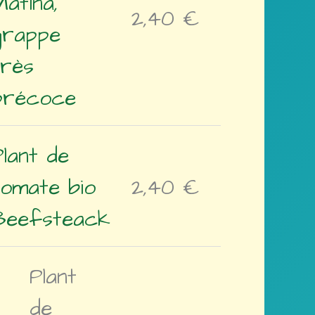
Matina,
2,40
€
grappe
très
précoce
Plant de
tomate bio
2,40
€
Beefsteack
Plant
de