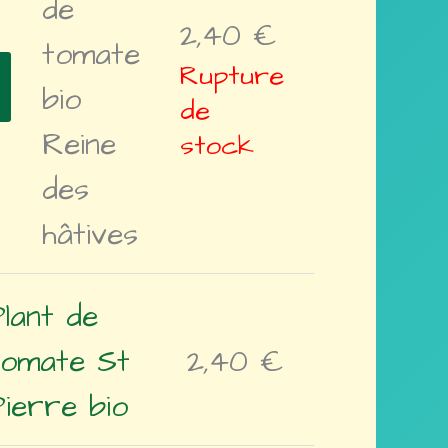
de
2,40
€
tomate
Rupture
bio
de
Reine
stock
des
hâtives
Plant de
tomate St
2,40
€
Pierre bio