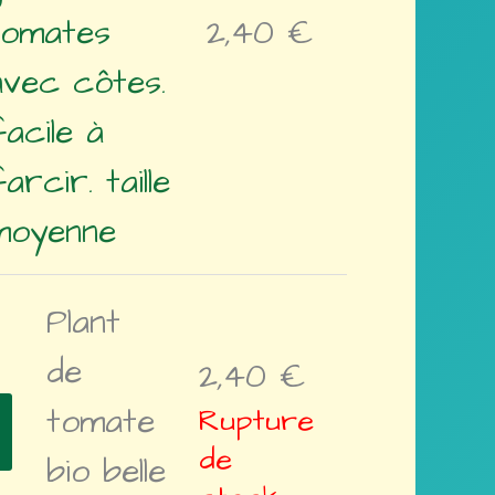
tomates
2,40
€
avec côtes.
facile à
arcir. taille
moyenne
Plant
de
2,40
€
tomate
Rupture
de
bio belle