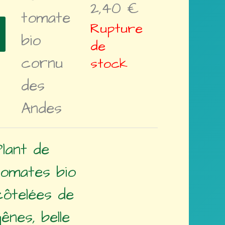
2,40
€
tomate
Rupture
bio
de
cornu
stock
des
Andes
Plant de
tomates bio
côtelées de
ênes, belle