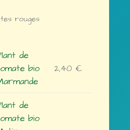
ates rouges
Plant de
tomate bio
2,40
€
Marmande
Plant de
tomate bio