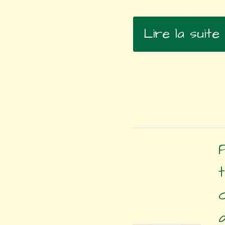
bio
Lire la suite
Beefsteack
g