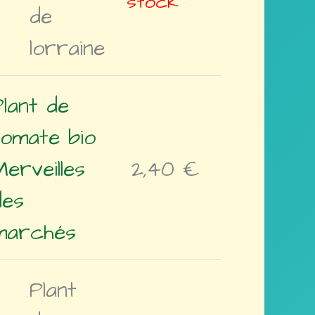
stock
de
lorraine
Plant de
tomate bio
Merveilles
2,40
€
des
marchés
Plant