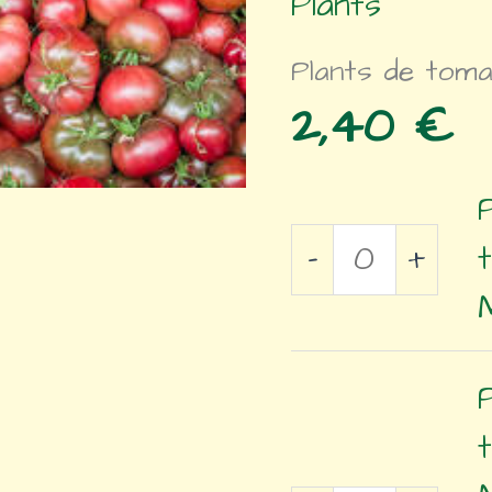
Plants
Plants de tom
2,40
€
quantité
-
+
de
Plant
de
tomate