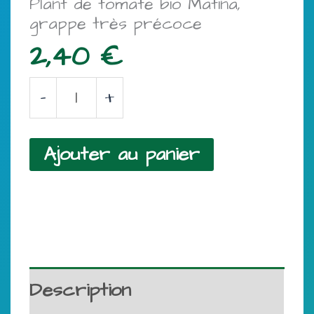
Plant de tomate bio Matina,
grappe très précoce
2,40
€
quantité
-
+
de
Plant
Ajouter au panier
de
tomate
bio
Matina,
Description
grappe