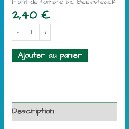
Plant de tomate bio Beefsteack
2,40
€
quantité
-
+
de
Plant
Ajouter au panier
de
tomate
bio
Beefsteack
Description