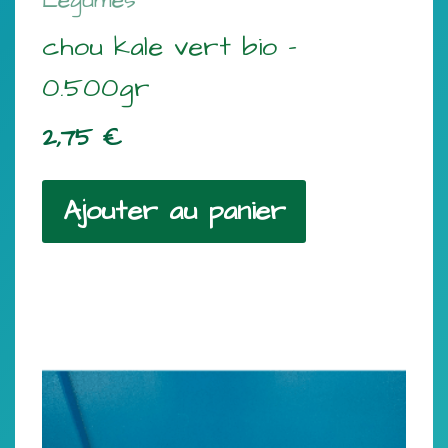
Légumes
chou kale vert bio –
0.500gr
2,75
€
Ajouter au panier