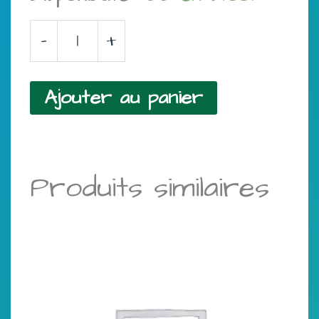
quantité
-
+
de
Pleurotes
Ajouter au panier
bio-
500gr
Produits similaires