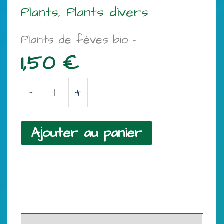
Plants
,
Plants divers
Plants de fèves bio –
1,50
€
quantité
-
+
de
Plants
Ajouter au panier
de
fèves
bio
-