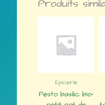
Produits simil
Epicerie
Pesto basilic bio-
petit pot de
t