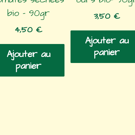
bio – 90gr
3,50
€
4,50
€
Ajouter au
panier
Ajouter au
panier