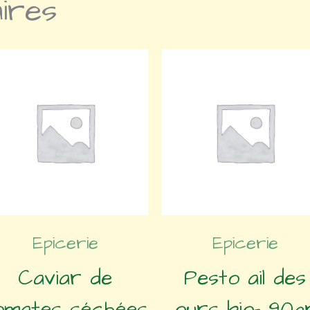
aires
Epicerie
Epicerie
Caviar de
Pesto ail des
omates séchées
ours bio- 90g