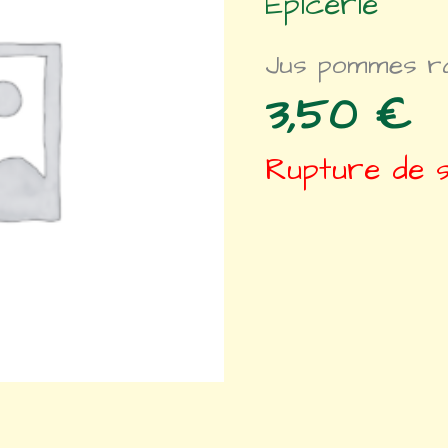
Epicerie
Jus pommes rais
3,50
€
Rupture de 