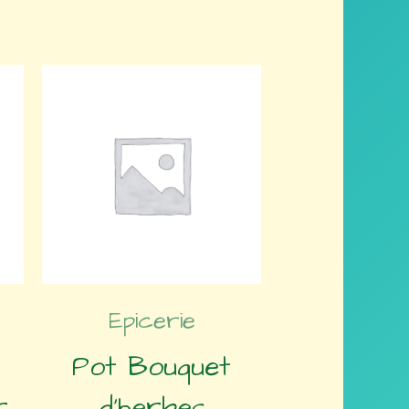
Epicerie
Pot Bouquet
r
d’herbes