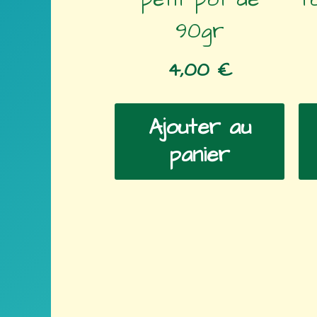
90gr
4,00
€
Ajouter au
panier