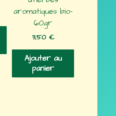
aromatiques bio-
60gr
3,50
€
Ajouter au
panier