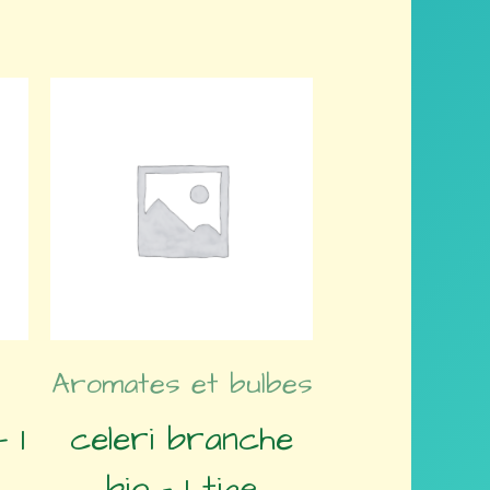
Aromates et bulbes
 1
celeri branche
bio – 1 tige