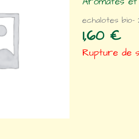
Aromates et 
echalotes bio-
1,60
€
Rupture de 