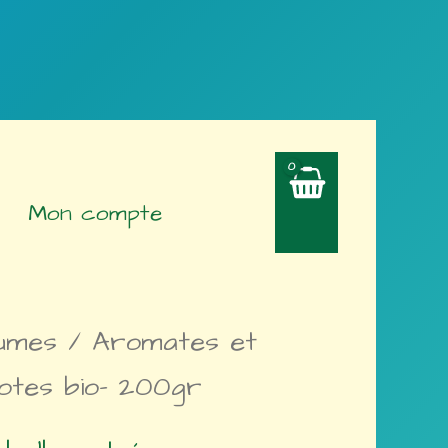
Mon compte
umes
/
Aromates et
otes bio- 200gr