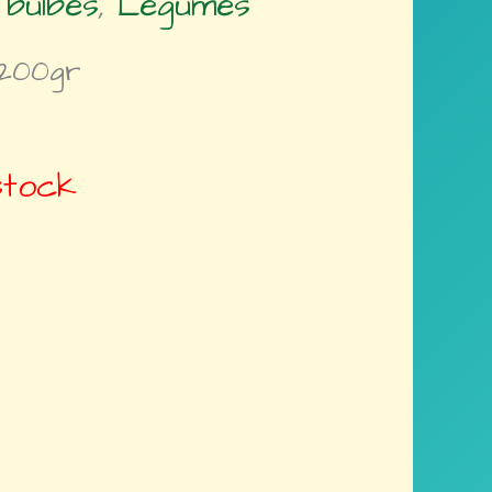
bulbes
,
Légumes
 200gr
stock