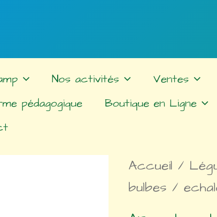
amp
Nos activités
Ventes
rme pédagogique
Boutique en Ligne
ct
Accueil
/
Lég
bulbes
/ echal