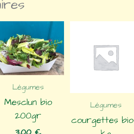
aires
Légumes
Mesclun bio
Légumes
200gr
courgettes bio-
3,00
€
kg