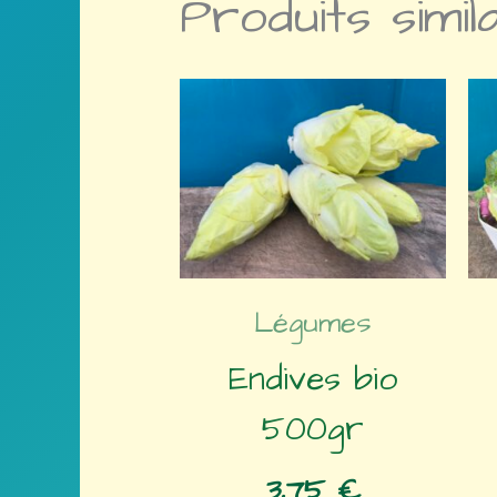
Produits simil
Légumes
Endives bio
500gr
3,75
€