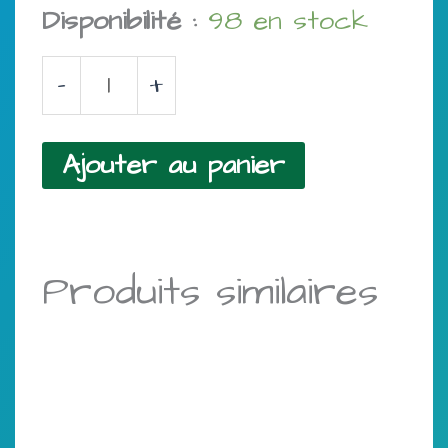
Disponibilité :
98 en stock
quantité
-
+
de
Confiture
Ajouter au panier
de
coing
bio-
Produits similaires
confiture