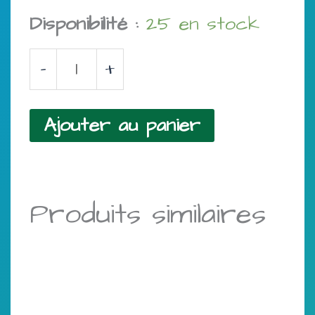
Disponibilité :
25 en stock
quantité
-
+
de
chou
Ajouter au panier
kale
vert
bio
Produits similaires
-
0.500gr